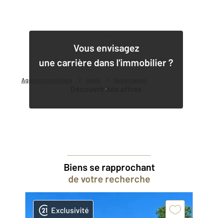
1
Vous envisagez
une carrière dans l'immobilier ?
Agence immobilière
Vente
Vente maison
Découvrir nos offres
Biens se rapprochant
de votre recherche
Exclusivité