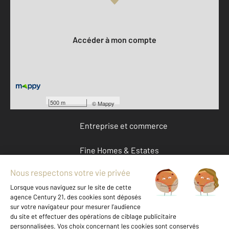
Votre compte :
Accéder à mon compte
Offres d'emploi
Devenir franchisé
500 m
©
Mappy
Entreprise et commerce
Fine Homes & Estates
À propos
International
Nous contacter