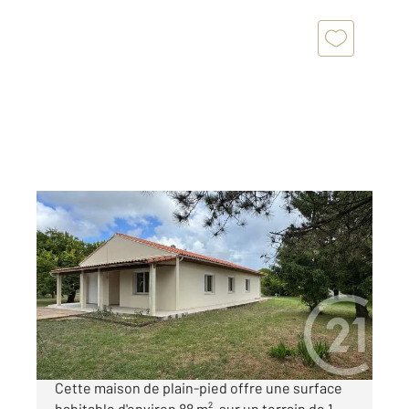
LES GONDS 17
2
87,90 m
, 4 pièces
Ref : 5654
Maison à vendre
185 000 €
Les Gonds commune située à 3 km de Saintes
Cette maison de plain-pied offre une surface
habitable d'environ 88 m², sur un terrain de 1