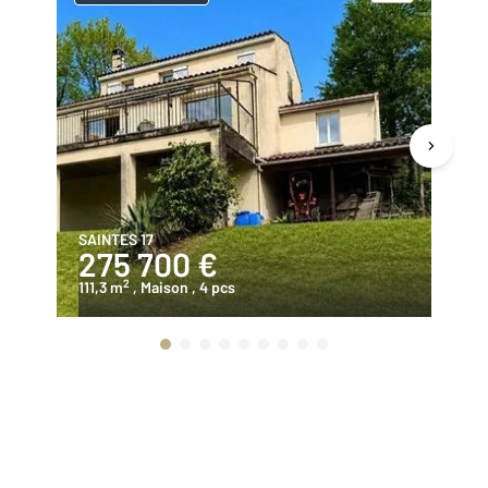
SAINTES 17
ST
275 700 €
2
2
111,3 m
, Maison
, 4 pcs
91