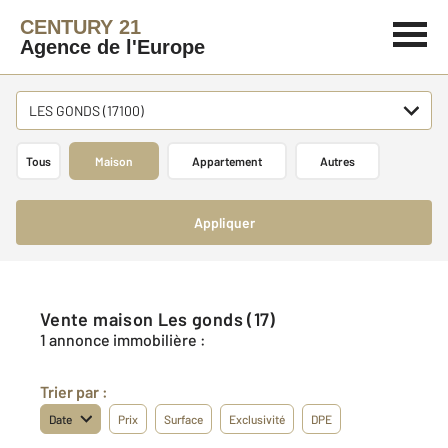
CENTURY 21
Agence de l'Europe
LES GONDS (17100)
Tous
Maison
Appartement
Autres
Appliquer
Vente maison Les gonds (17)
1 annonce immobilière :
Trier par :
Date
Prix
Surface
Exclusivité
DPE