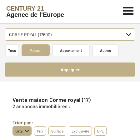
CENTURY 21
Agence de l'Europe
CORME ROYAL (17600)
Tous
Maison
Appartement
Autres
Appliquer
Vente maison Corme royal (17)
2 annonces immobilières :
Trier par :
Date
Prix
Surface
Exclusivité
DPE