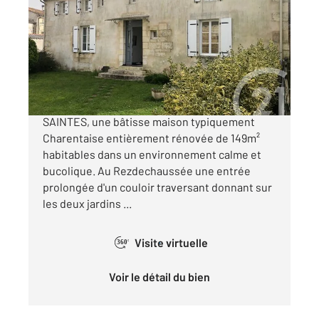
148,88 m
, 5 pièces
Ref : 4547
Maison à vendre
312 000 €
À vendre à CORME ROYAL (17600) 10 min de
SAINTES, une bâtisse maison typiquement
Charentaise entièrement rénovée de 149m²
habitables dans un environnement calme et
bucolique. Au Rezdechaussée une entrée
prolongée d'un couloir traversant donnant sur
les deux jardins ...
Visite virtuelle
360°
Voir le détail du bien