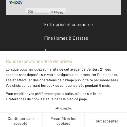
Devenir franchisé
500 m
©
Mappy
Entreprise et commerce
Fine Homes & Estates
À propos
International
Nous contacter
Mentions légales & CGU et Barèmes d'honoraires
Données personnelles
Gestionnaire des cookies
Créer une alerte