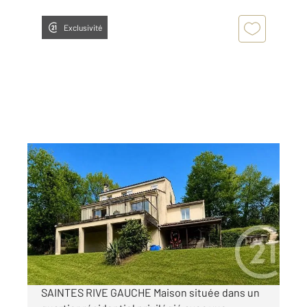
Exclusivité
SAINTES 17
2
111,30 m
, 4 pièces
Ref : 5792
Maison à vendre
275 700 €
Visiter le site dédié
SAINTES RIVE GAUCHE Maison située dans un