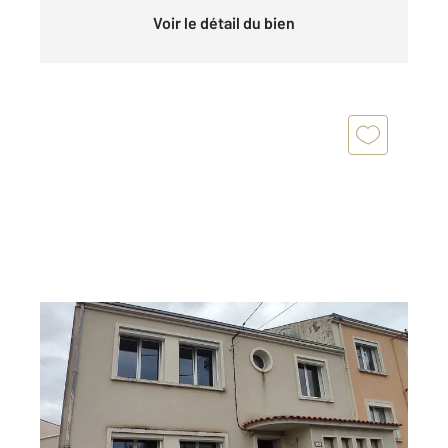
Voir le détail du bien
SAINTES 17
2
126 m
, 8 pièces
Ref : 5502
Maison à vendre
165 000 €