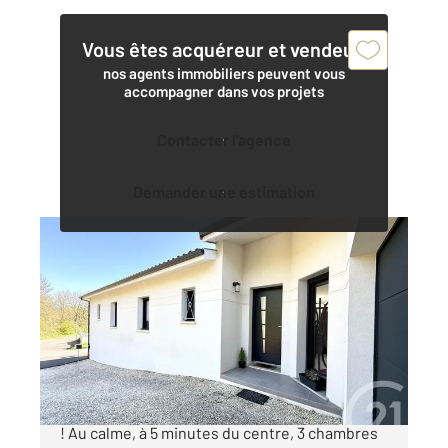
Vous êtes acquéreur et vendeur,
nos agents immobiliers peuvent vous
accompagner dans vos projets
Contacter l'agence
Demander une estimation
SAINTES 17
2
119,46 m
, 4 pièces
Ref : 5716
Maison à vendre
379 700 €
Maison neuve à Saintes - Coup de cœur assuré
! Au calme, à 5 minutes du centre, 3 chambres