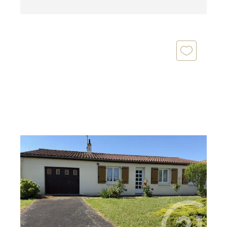
SAINTES 17
2
81,50 m
, 5 pièces
Ref : 5247
Maison à vendre
238 500 €