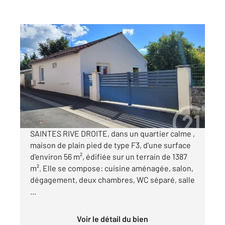
SAINTES 17
2
56 m
, 4 pièces
Ref : 5501
Maison à vendre
150 000 €
Visiter le site dédié
SAINTES RIVE DROITE, dans un quartier calme ,
maison de plain pied de type F3, d'une surface
d'environ 56 m², édifiée sur un terrain de 1387
m². Elle se compose: cuisine aménagée, salon,
dégagement, deux chambres, WC séparé, salle
...
Voir le détail du bien