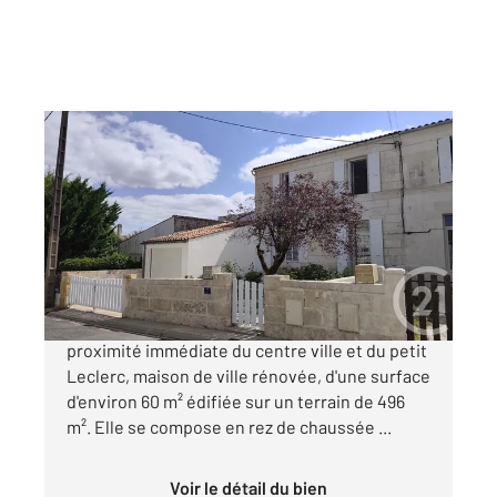
SAINTES 17
2
59,20 m
, 4 pièces
Ref : 5768
Maison à vendre
180 000 €
EN EXCLUSIVITE, SAINTES RIVE DROITE à
proximité immédiate du centre ville et du petit
Leclerc, maison de ville rénovée, d'une surface
d'environ 60 m² édifiée sur un terrain de 496
m². Elle se compose en rez de chaussée ...
Voir le détail du bien