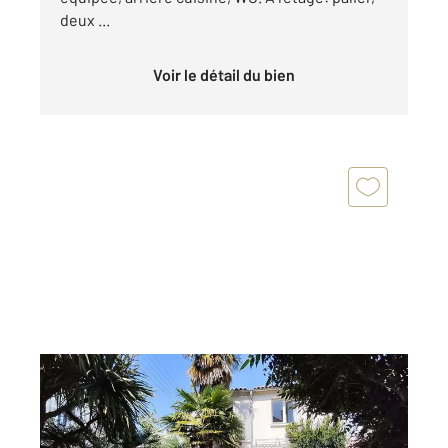
deux ...
Voir le détail du bien
SAINTES 17
2
120 m
, 5 pièces
Ref : 5744