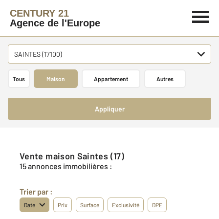
CENTURY 21
Agence de l'Europe
SAINTES (17100)
Tous
Maison
Appartement
Autres
Appliquer
Vente maison Saintes (17)
15 annonces immobilières :
Trier par :
Date
Prix
Surface
Exclusivité
DPE