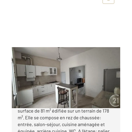
SAINTES 17
2
81,18 m
, 4 pièces
Ref : 5708
Maison à vendre
189 900 €
SAINTES RIVE DROITE, maison de ville d'une
surface de 81 m² édifiée sur un terrain de 178
m². Elle se compose en rez de chaussée:
entrée, salon-séjour, cuisine aménagée et
équipée, arrière cuisine, WC. A l'étage: palier,