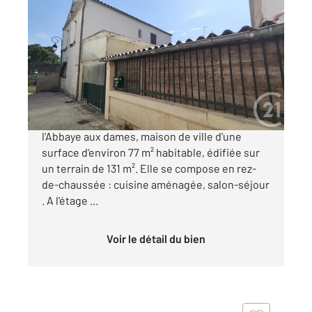
SAINTES 17
2
77 m
, 4 pièces
Ref : 5833
Maison à vendre
153 000 €
SAINTES RIVE DROITE, dans la quartier de
l'Abbaye aux dames, maison de ville d'une
surface d'environ 77 m² habitable, édifiée sur
un terrain de 131 m². Elle se compose en rez-
de-chaussée : cuisine aménagée, salon-séjour
. A l'étage ...
Voir le détail du bien