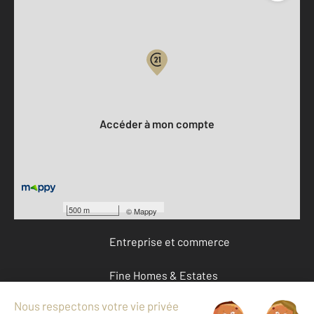
Parlons de vous, parlons biens
Votre compte :
Accéder à mon compte
Offres d'emploi
Devenir franchisé
500 m
©
Mappy
Entreprise et commerce
Fine Homes & Estates
À propos