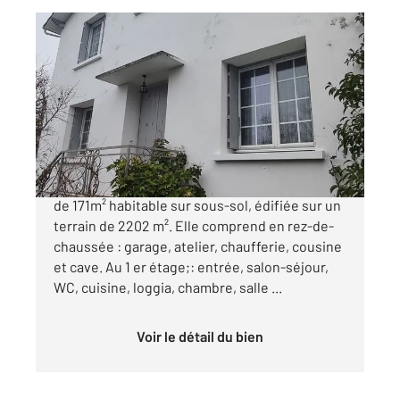
SAINTES 17
2
170,97 m
, 7 pièces
Ref : 5621
Maison à vendre
240 000 €
SAINTES RIVE DROITE, Maison d'une surface
de 171m² habitable sur sous-sol, édifiée sur un
terrain de 2202 m². Elle comprend en rez-de-
chaussée : garage, atelier, chaufferie, cousine
et cave. Au 1 er étage;: entrée, salon-séjour,
WC, cuisine, loggia, chambre, salle ...
Voir le détail du bien