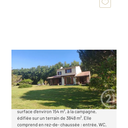
SAINTES 17
2
153,54 m
, 7 pièces
Ref : 5619
Maison à vendre
253 000 €
SAINTES, en direction de l'océan, maison d'une
surface d'environ 154 m², à la campagne,
édifiée sur un terrain de 3848 m². Elle
comprend en rez-de- chaussée : entrée, WC,