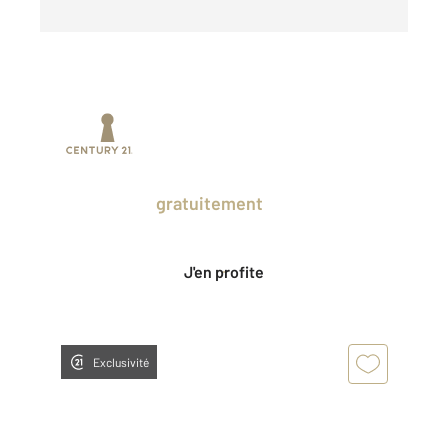
Prenez un temps d'avance sur le marché
en profitant
gratuitement
des Ventes
Privées CENTURY 21.
J'en profite
Exclusivité