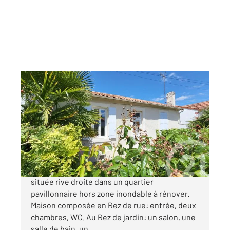
SAINTES 17
2
107 m
, 3 pièces
Ref : 5804
Maison à vendre
181 300 €
SAINTES Maison de ville des années 1930
située rive droite dans un quartier
pavillonnaire hors zone inondable à rénover.
Maison composée en Rez de rue: entrée, deux
chambres, WC. Au Rez de jardin: un salon, une
salle de bain, un ...