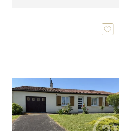
SAINTES 17
2
81,50 m
, 5 pièces
Ref : 5247
Maison à vendre
238 500 €