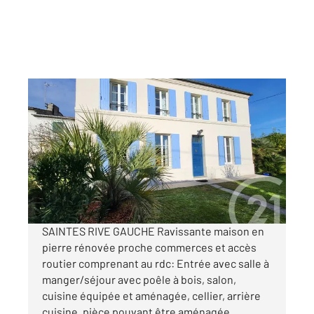
SAINTES 17
2
152 m
, 5 pièces
Ref : 5711
Maison à vendre
349 500 €
Visiter le site dédié
SAINTES RIVE GAUCHE Ravissante maison en
pierre rénovée proche commerces et accès
routier comprenant au rdc: Entrée avec salle à
manger/séjour avec poêle à bois, salon,
cuisine équipée et aménagée, cellier, arrière
cuisine, pièce pouvant être aménagée