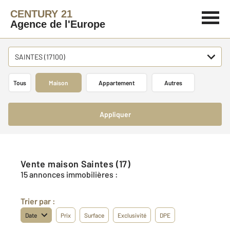
CENTURY 21
Agence de l'Europe
SAINTES (17100)
Tous
Maison
Appartement
Autres
Appliquer
Vente maison Saintes (17)
15 annonces immobilières :
Trier par :
Date
Prix
Surface
Exclusivité
DPE