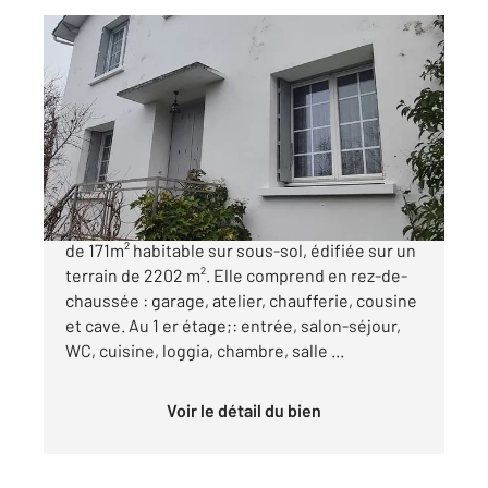
SAINTES 17
2
170,97 m
, 7 pièces
Ref : 5621
Maison à vendre
240 000 €
SAINTES RIVE DROITE, Maison d'une surface
de 171m² habitable sur sous-sol, édifiée sur un
terrain de 2202 m². Elle comprend en rez-de-
chaussée : garage, atelier, chaufferie, cousine
et cave. Au 1 er étage;: entrée, salon-séjour,
WC, cuisine, loggia, chambre, salle ...
Voir le détail du bien