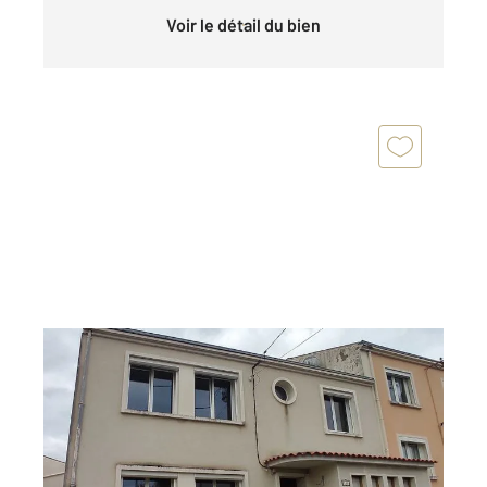
Voir le détail du bien
SAINTES 17
2
126 m
, 8 pièces
Ref : 5502
Maison à vendre
165 000 €