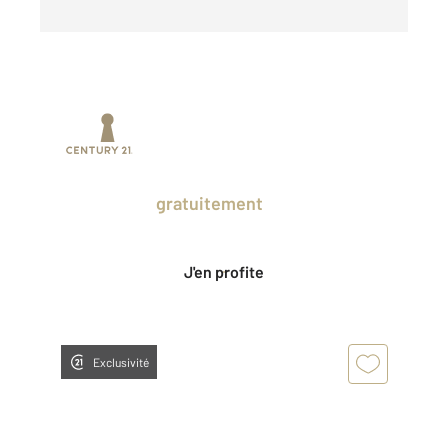
Prenez un temps d'avance sur le marché
en profitant
gratuitement
des Ventes
Privées CENTURY 21.
J'en profite
Exclusivité