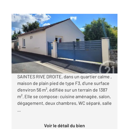
SAINTES 17
2
56 m
, 4 pièces
Ref : 5501
Maison à vendre
150 000 €
Visiter le site dédié
SAINTES RIVE DROITE, dans un quartier calme ,
maison de plain pied de type F3, d'une surface
d'environ 56 m², édifiée sur un terrain de 1387
m². Elle se compose: cuisine aménagée, salon,
dégagement, deux chambres, WC séparé, salle
...
Voir le détail du bien