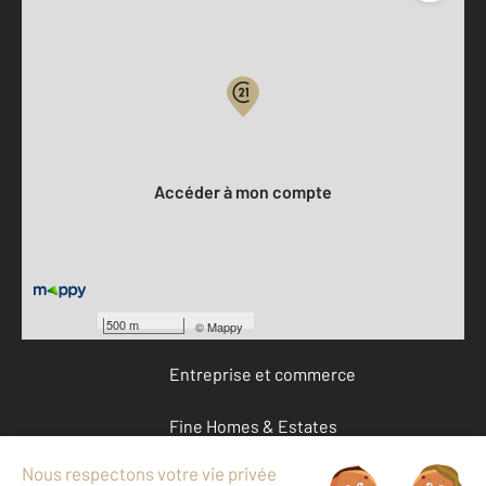
Parlons de vous, parlons biens
Votre compte :
Accéder à mon compte
Offres d'emploi
Devenir franchisé
500 m
©
Mappy
Entreprise et commerce
Fine Homes & Estates
À propos