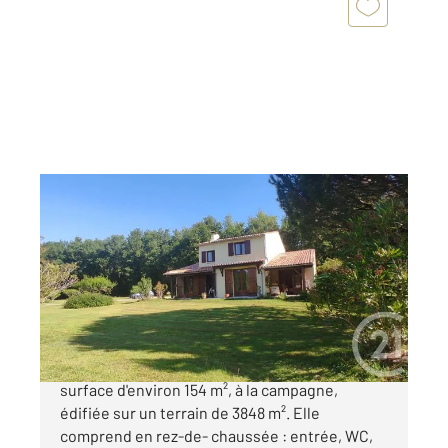
SAINTES 17
2
153,54 m
, 7 pièces
Ref : 5619
Maison à vendre
253 000 €
SAINTES, en direction de l'océan, maison d'une
surface d'environ 154 m², à la campagne,
édifiée sur un terrain de 3848 m². Elle
comprend en rez-de- chaussée : entrée, WC,