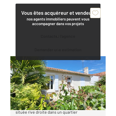
Vous êtes acquéreur et vendeur,
nos agents immobiliers peuvent vous
accompagner dans vos projets
Contacter l'agence
Demander une estimation
SAINTES 17
2
107 m
, 3 pièces
Ref : 5804
Maison à vendre
181 300 €
SAINTES Maison de ville des années 1930
située rive droite dans un quartier