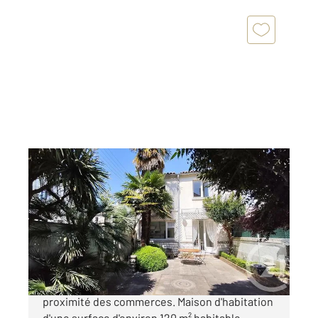
SAINTES 17
2
120 m
, 5 pièces
Ref : 5744
Maison à vendre
233 800 €
SAINTES RIVE DROITE, maison de ville à
proximité des commerces. Maison d'habitation
d'une surface d'environ 120 m² habitable