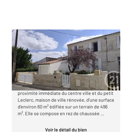
SAINTES 17
2
59,20 m
, 4 pièces
Ref : 5768
Maison à vendre
180 000 €
EN EXCLUSIVITE, SAINTES RIVE DROITE à
proximité immédiate du centre ville et du petit
Leclerc, maison de ville rénovée, d'une surface
d'environ 60 m² édifiée sur un terrain de 496
m². Elle se compose en rez de chaussée ...
Voir le détail du bien