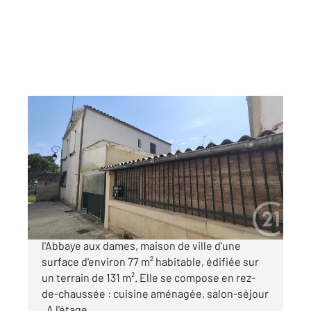
SAINTES 17
2
77 m
, 4 pièces
Ref : 5833
Maison à vendre
153 000 €
SAINTES RIVE DROITE, dans la quartier de
l'Abbaye aux dames, maison de ville d'une
surface d'environ 77 m² habitable, édifiée sur
un terrain de 131 m². Elle se compose en rez-
de-chaussée : cuisine aménagée, salon-séjour
. A l'étage ...